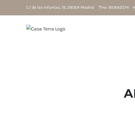
Saltar
C/ de las Infantas, 19, 28004 Madrid Tfno: 910642574 Ho
al
contenido
A