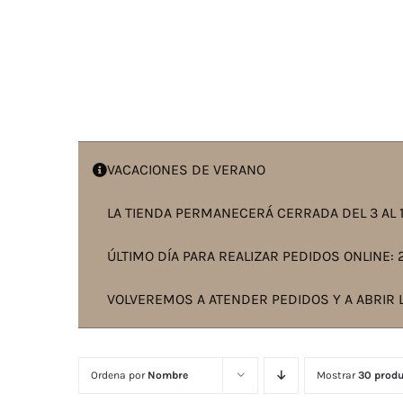
VACACIONES DE VERANO
LA TIENDA PERMANECERÁ CERRADA DEL 3 AL 1
ÚLTIMO DÍA PARA REALIZAR PEDIDOS ONLINE: 2
VOLVEREMOS A ATENDER PEDIDOS Y A ABRIR L
Ordena por
Nombre
Mostrar
30 prod