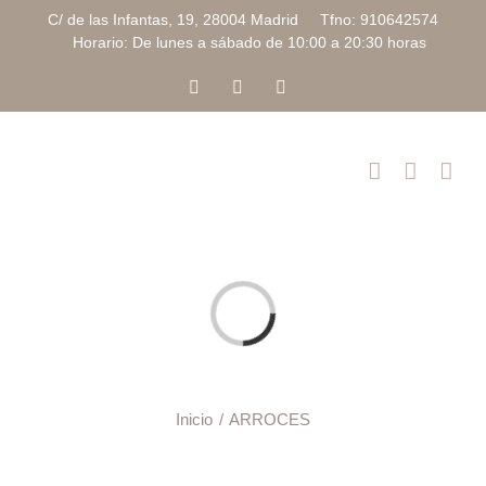
Saltar
C/ de las Infantas, 19, 28004 Madrid Tfno: 910642574
al
Horario: De lunes a sábado de 10:00 a 20:30 horas
contenido
Facebook
Instagram
Correo
electrónico
Cargando...
Inicio
ARROCES