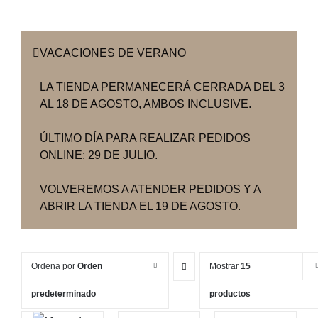
VACACIONES DE VERANO
LA TIENDA PERMANECERÁ CERRADA DEL 3
AL 18 DE AGOSTO, AMBOS INCLUSIVE.
ÚLTIMO DÍA PARA REALIZAR PEDIDOS
ONLINE: 29 DE JULIO.
VOLVEREMOS A ATENDER PEDIDOS Y A
ABRIR LA TIENDA EL 19 DE AGOSTO.
Ordena por
Orden
Mostrar
15
predeterminado
productos