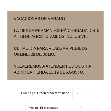
VACACIONES DE VERANO
LA TIENDA PERMANECERÁ CERRADA DEL 3
AL 18 DE AGOSTO, AMBOS INCLUSIVE.
ÚLTIMO DÍA PARA REALIZAR PEDIDOS
ONLINE: 29 DE JULIO.
VOLVEREMOS A ATENDER PEDIDOS Y A
ABRIR LA TIENDA EL 19 DE AGOSTO.
Ordena por
Orden predeterminado
Mostrar
15 productos