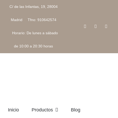
Saltar
C/ de las Infantas, 19, 28004
al
contenido
Madrid Tfno: 910642574
Facebook
Instagram
Corre
electr
Horario: De lunes a sábado
de 10:00 a 20:30 horas
Inicio
Productos
Blog