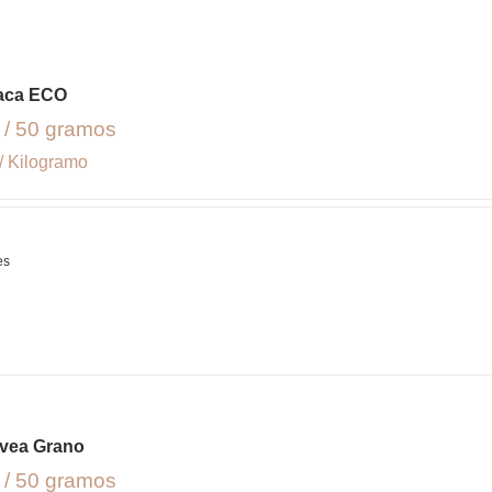
aca ECO
 / 50 gramos
/ Kilogramo
es
avea Grano
 / 50 gramos