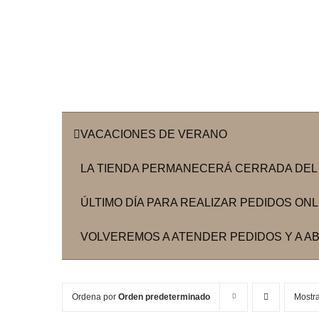
VACACIONES DE VERANO
LA TIENDA PERMANECERÁ CERRADA DEL 3
ÚLTIMO DÍA PARA REALIZAR PEDIDOS ONLIN
VOLVEREMOS A ATENDER PEDIDOS Y A ABR
Ordena por
Orden predeterminado
Mostr