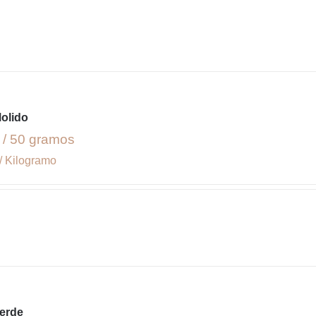
olido
 / 50 gramos
/ Kilogramo
Verde