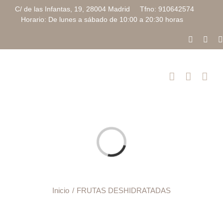
Saltar
C/ de las Infantas, 19, 28004 Madrid Tfno: 910642574
al
Horario: De lunes a sábado de 10:00 a 20:30 horas
contenido
Faceboo
Inst
Cargando...
Inicio
FRUTAS DESHIDRATADAS