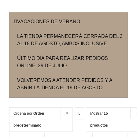
VACACIONES DE VERANO
LA TIENDA PERMANECERÁ CERRADA DEL 3
AL 18 DE AGOSTO, AMBOS INCLUSIVE.
ÚLTIMO DÍA PARA REALIZAR PEDIDOS
ONLINE: 29 DE JULIO.
VOLVEREMOS A ATENDER PEDIDOS Y A
ABRIR LA TIENDA EL 19 DE AGOSTO.
Ordena por
Orden
Mostrar
15
predeterminado
productos