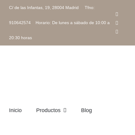
Saltar
C/ de las Infantas, 19, 28004 Madrid Tfno:
al
Faceboo
contenido
Instagra
910642574 Horario: De lunes a sábado de 10:00 a
Correo
electrón
20:30 horas
Inicio
Productos
Blog