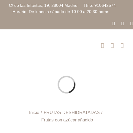
Saltar
C/ de las Infantas, 19, 28004 Madrid Tfno: 910642574
al
Horario: De lunes a sábado de 10:00 a 20:30 horas
contenido
Faceboo
Inst
Cargando...
Inicio
FRUTAS DESHIDRATADAS
Frutas con azúcar añadido