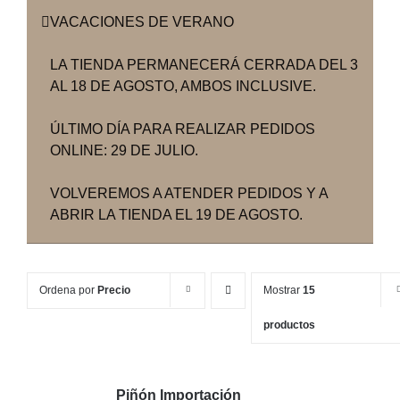
VACACIONES DE VERANO
LA TIENDA PERMANECERÁ CERRADA DEL 3
AL 18 DE AGOSTO, AMBOS INCLUSIVE.
ÚLTIMO DÍA PARA REALIZAR PEDIDOS
ONLINE: 29 DE JULIO.
VOLVEREMOS A ATENDER PEDIDOS Y A
ABRIR LA TIENDA EL 19 DE AGOSTO.
Ordena por
Precio
Mostrar
15
productos
Piñón Importación