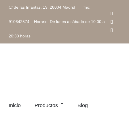
Saltar
C/ de las Infantas, 19, 28004 Madrid Tfno:
al
Faceboo
contenido
Instagra
910642574 Horario: De lunes a sábado de 10:00 a
Correo
electrón
20:30 horas
Inicio
Productos
Blog