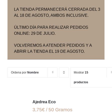
LA TIENDA PERMANECERÁ CERRADA DEL 3
AL 18 DE AGOSTO, AMBOS INCLUSIVE.
ÚLTIMO DÍA PARA REALIZAR PEDIDOS
ONLINE: 29 DE JULIO.
VOLVEREMOS A ATENDER PEDIDOS Y A
ABRIR LA TIENDA EL 19 DE AGOSTO.
Ordena por
Nombre
Mostrar
15
productos
Ajedrea Eco
3,75€ / 50 Gramos