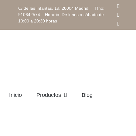
Saltar
Facebo
C/ de las Infantas, 19, 28004 Madrid Tfno:
al
910642574 Horario: De lunes a sábado de
Instagr
contenido
10:00 a 20:30 horas
Correo
electrón
Inicio
Productos
Blog