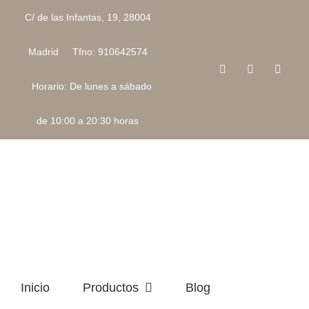
Saltar
C/ de las Infantas, 19, 28004
al
contenido
Madrid Tfno: 910642574
Facebook
Instagram
Corre
electr
Horario: De lunes a sábado
de 10:00 a 20:30 horas
Inicio
Productos
Blog