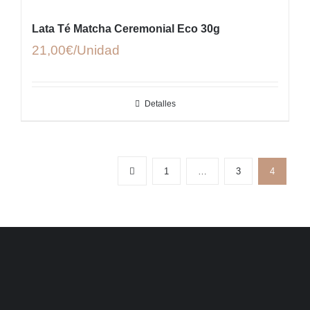
Lata Té Matcha Ceremonial Eco 30g
21,00
€
Detalles
1
…
3
4