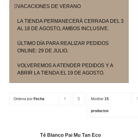
VACACIONES DE VERANO
LA TIENDA PERMANECERÁ CERRADA DEL 3
AL 18 DE AGOSTO, AMBOS INCLUSIVE.
ÚLTIMO DÍA PARA REALIZAR PEDIDOS
ONLINE: 29 DE JULIO.
VOLVEREMOS A ATENDER PEDIDOS Y A
ABRIR LA TIENDA EL 19 DE AGOSTO.
Ordena por
Fecha
Mostrar
15
productos
Té Blanco Pai Mu Tan Eco