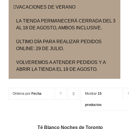
VACACIONES DE VERANO
LA TIENDA PERMANECERÁ CERRADA DEL 3
AL 18 DE AGOSTO, AMBOS INCLUSIVE.
ÚLTIMO DÍA PARA REALIZAR PEDIDOS
ONLINE: 29 DE JULIO.
VOLVEREMOS A ATENDER PEDIDOS Y A
ABRIR LA TIENDA EL 19 DE AGOSTO.
Ordena por
Fecha
Mostrar
15
productos
Té Blanco Noches de Toronto