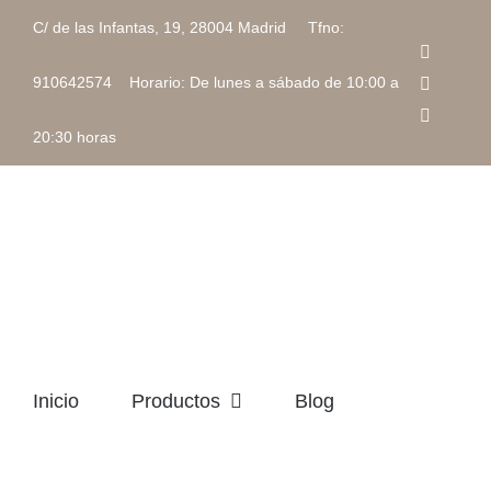
Saltar
C/ de las Infantas, 19, 28004 Madrid Tfno:
al
Faceboo
contenido
Instagra
910642574 Horario: De lunes a sábado de 10:00 a
Correo
electrón
20:30 horas
Inicio
Productos
Blog