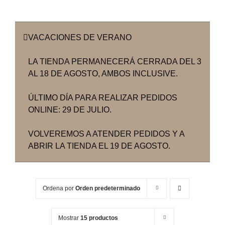
VACACIONES DE VERANO
LA TIENDA PERMANECERÁ CERRADA DEL 3
AL 18 DE AGOSTO, AMBOS INCLUSIVE.
ÚLTIMO DÍA PARA REALIZAR PEDIDOS
ONLINE: 29 DE JULIO.
VOLVEREMOS A ATENDER PEDIDOS Y A
ABRIR LA TIENDA EL 19 DE AGOSTO.
Ordena por
Orden predeterminado
Mostrar
15 productos