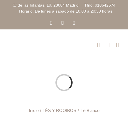
Saltar
C/ de las Infantas, 19, 28004 Madrid Tfno: 910642574
al
Horario: De lunes a sábado de 10:00 a 20:30 horas
contenido
Facebook
Instagram
Correo
electrónico
Cargando...
Inicio
TÉS Y ROOIBOS
Té Blanco