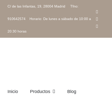
Saltar
C/ de las Infantas, 19, 28004 Madrid Tfno:
al
Faceboo
contenido
Instagra
910642574 Horario: De lunes a sábado de 10:00 a
Correo
electrón
20:30 horas
Inicio
Productos
Blog