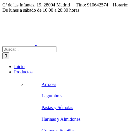
Saltar
C/ de las Infantas, 19, 28004 Madrid Tfno: 910642574 Horario:
al
De lunes a sábado de 10:00 a 20:30 horas
contenido
Facebook
Instagram
Correo
electrónico
Buscar:
Inicio
Productos
Arroces
Legumbres
Pastas y Sémolas
Harinas y Almidones
Granos y Semillas