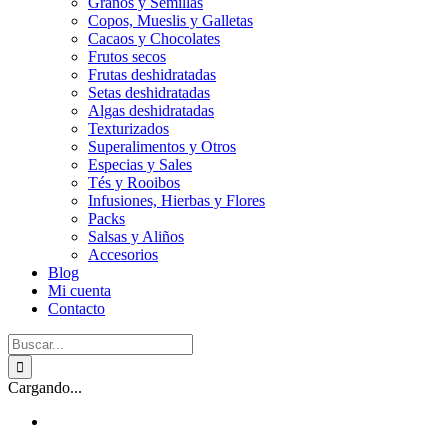
Granos y Semillas
Copos, Mueslis y Galletas
Cacaos y Chocolates
Frutos secos
Frutas deshidratadas
Setas deshidratadas
Algas deshidratadas
Texturizados
Superalimentos y Otros
Especias y Sales
Tés y Rooibos
Infusiones, Hierbas y Flores
Packs
Salsas y Aliños
Accesorios
Blog
Mi cuenta
Contacto
Buscar:
Cargando...