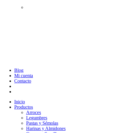
Tés y Rooibos
Infusiones, Hierbas y Flores
Packs
Salsas y Aliños
Blog
Mi cuenta
Contacto
Inicio
Productos
Arroces
Legumbres
Pastas y Sémolas
Harinas y Almidones