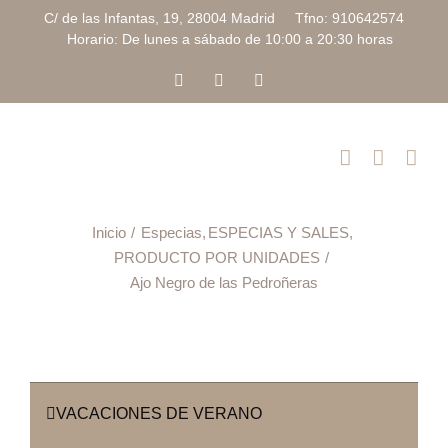
Saltar
C/ de las Infantas, 19, 28004 Madrid Tfno: 910642574
al
Horario: De lunes a sábado de 10:00 a 20:30 horas
contenido
Facebook
Instagram
Correo
electrónico
Inicio
Especias
ESPECIAS Y SALES
PRODUCTO POR UNIDADES
Ajo Negro de las Pedroñeras
VACACIONES DE VERANO