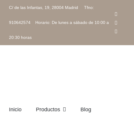
Saltar
C/ de las Infantas, 19, 28004 Madrid Tfno:
al
Faceboo
contenido
Instagra
910642574 Horario: De lunes a sábado de 10:00 a
Correo
electrón
20:30 horas
Inicio
Productos
Blog