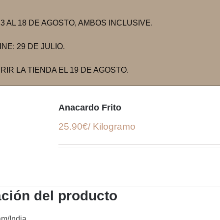
 AL 18 DE AGOSTO, AMBOS INCLUSIVE.
E: 29 DE JULIO.
IR LA TIENDA EL 19 DE AGOSTO.
Anacardo Frito
25.90€/ Kilogramo
ción del producto
am/India