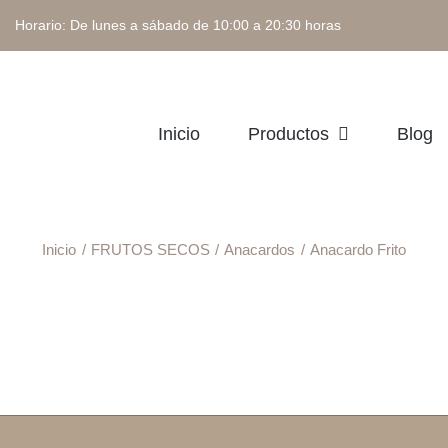
 Horario: De lunes a sábado de 10:00 a 20:30 horas
Inicio
Productos
Blog
Inicio
FRUTOS SECOS
Anacardos
Anacardo Frito