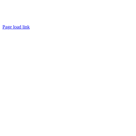
Términos y condiciones
Trabaja con nosotros
Contacto
Page load link
Ir
a
Arriba