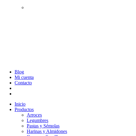
Tés y Rooibos
Infusiones, Hierbas y Flores
Packs
Salsas y Aliños
Blog
Mi cuenta
Contacto
Inicio
Productos
Arroces
Legumbres
Pastas y Sémolas
Harinas y Almidones