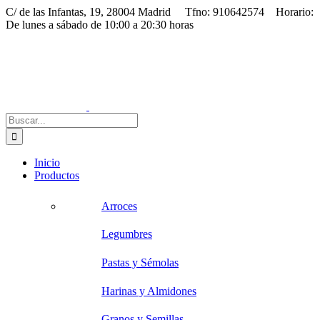
Saltar
C/ de las Infantas, 19, 28004 Madrid Tfno: 910642574 Horario:
al
De lunes a sábado de 10:00 a 20:30 horas
contenido
Facebook
Instagram
Correo
electrónico
Buscar:
Inicio
Productos
Arroces
Legumbres
Pastas y Sémolas
Harinas y Almidones
Granos y Semillas