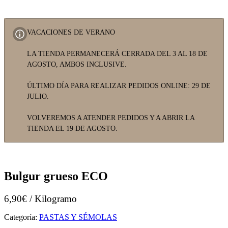
VACACIONES DE VERANO
LA TIENDA PERMANECERÁ CERRADA DEL 3 AL 18 DE
AGOSTO, AMBOS INCLUSIVE.
ÚLTIMO DÍA PARA REALIZAR PEDIDOS ONLINE: 29 DE
JULIO.
VOLVEREMOS A ATENDER PEDIDOS Y A ABRIR LA
TIENDA EL 19 DE AGOSTO.
Bulgur grueso ECO
6,90€ / Kilogramo
Categoría:
PASTAS Y SÉMOLAS