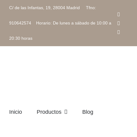
Saltar
C/ de las Infantas, 19, 28004 Madrid Tfno:
al
Faceboo
contenido
Instagra
910642574 Horario: De lunes a sábado de 10:00 a
Correo
electrón
20:30 horas
Inicio
Productos
Blog