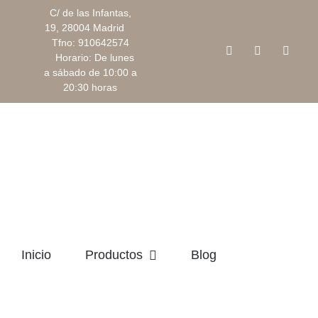
Saltar
C/ de las Infantas,
al
19, 28004 Madrid
Tfno: 910642574
contenido
Facebook
Instagram
Corre
Horario: De lunes
electr
a sábado de 10:00 a
20:30 horas
Inicio
Productos
Blog