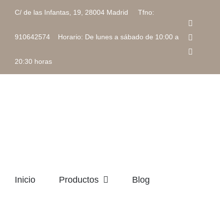
Saltar
C/ de las Infantas, 19, 28004 Madrid Tfno:
al
Faceboo
contenido
Instagra
910642574 Horario: De lunes a sábado de 10:00 a
Correo
electrón
20:30 horas
Inicio
Productos
Blog