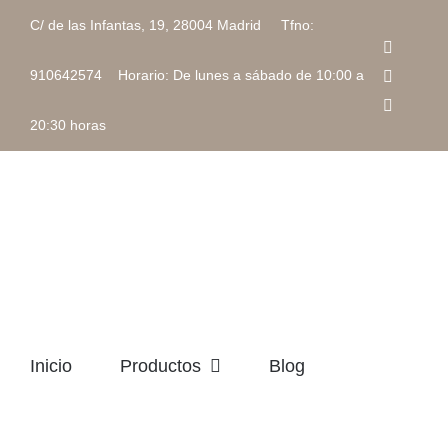
Saltar
C/ de las Infantas, 19, 28004 Madrid Tfno:
al
Faceboo
contenido
Instagra
910642574 Horario: De lunes a sábado de 10:00 a
Correo
electrón
20:30 horas
Inicio
Productos
Blog