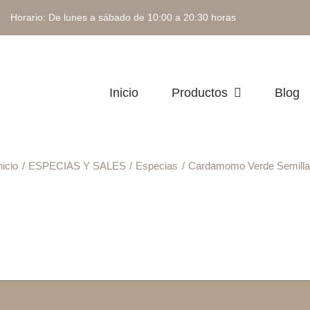
 Horario: De lunes a sábado de 10:00 a 20:30 horas
Inicio
Productos
Blog
nicio
ESPECIAS Y SALES
Especias
Cardamomo Verde Semill