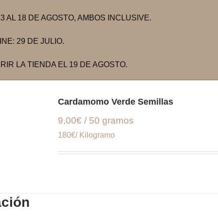
 AL 18 DE AGOSTO, AMBOS INCLUSIVE.
E: 29 DE JULIO.
IR LA TIENDA EL 19 DE AGOSTO.
Cardamomo Verde Semillas
9,00€ / 50 gramos
180€/ Kilogramo
ación