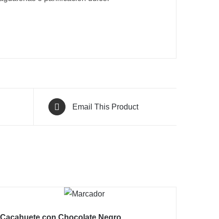
Email This Product
Cacahuete con Chocolate Negro