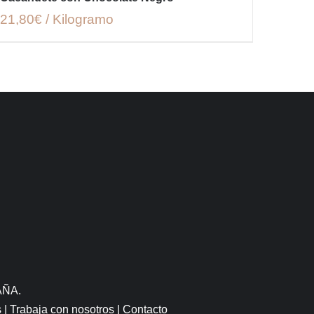
21,80€ / Kilogramo
AÑA.
s
|
Trabaja con nosotros
|
Contacto