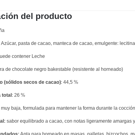
ción del producto
ña
Azúcar, pasta de cacao, manteca de cacao, emulgente: lecitina
uede contener Leche
a de chocolate negro bakestable (resistente al horneado)
 (sólidos secos de cacao)
: 44,5 %
 total
: 26 %
 muy baja, formulada para mantener la forma durante la cocción
al:
sabor equilibrado a cacao, con notas ligeramente amargas y
endados:
Apta para horneado en masas, galletas, bizcochos, m