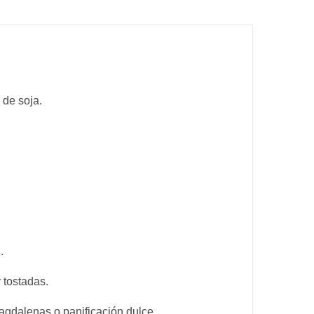
 de soja.
.
 tostadas.
agdalenas o panificación dulce.