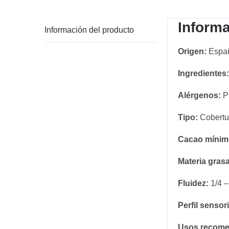
Informa
Información del producto
Origen:
Espa
Ingredientes:
Alérgenos:
P
Tipo:
Cobertur
Cacao mínimo
Materia grasa
Fluidez:
1/4 –
Perfil sensori
Usos recom