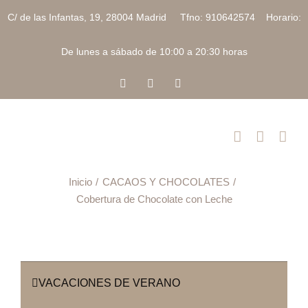
Saltar
C/ de las Infantas, 19, 28004 Madrid Tfno: 910642574 Horario:
al
contenido
De lunes a sábado de 10:00 a 20:30 horas
Facebook
Instagram
Correo
electrónico
Inicio
CACAOS Y CHOCOLATES
Cobertura de Chocolate con Leche
VACACIONES DE VERANO