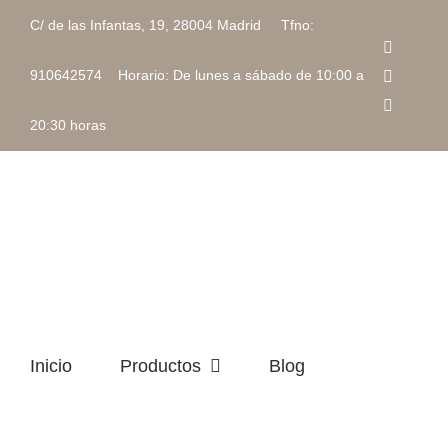
Saltar
C/ de las Infantas, 19, 28004 Madrid Tfno:
al
Faceboo
contenido
Instagra
910642574 Horario: De lunes a sábado de 10:00 a
Correo
electrón
20:30 horas
Inicio
Productos
Blog