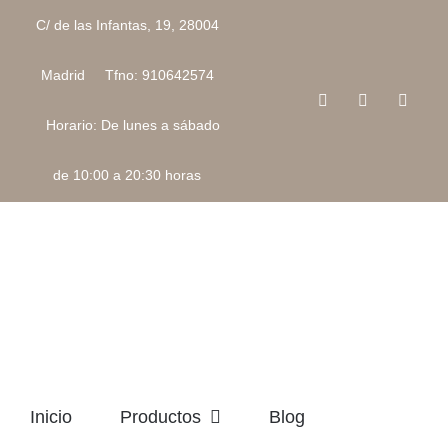
Saltar
C/ de las Infantas, 19, 28004
al
contenido
Madrid Tfno: 910642574
Facebook
Instagram
Corre
electr
Horario: De lunes a sábado
de 10:00 a 20:30 horas
Inicio
Productos
Blog