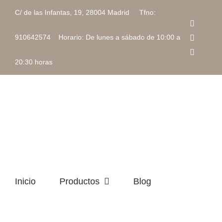
Saltar
C/ de las Infantas, 19, 28004 Madrid Tfno:
al
Faceboo
contenido
Instagra
910642574 Horario: De lunes a sábado de 10:00 a
Correo
electrón
20:30 horas
Inicio
Productos
Blog