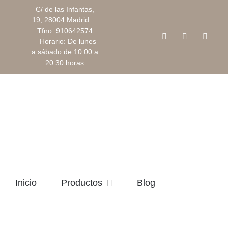
Saltar
C/ de las Infantas,
al
19, 28004 Madrid
Tfno: 910642574
contenido
Facebook
Instagram
Corre
Horario: De lunes
electr
a sábado de 10:00 a
20:30 horas
Inicio
Productos
Blog