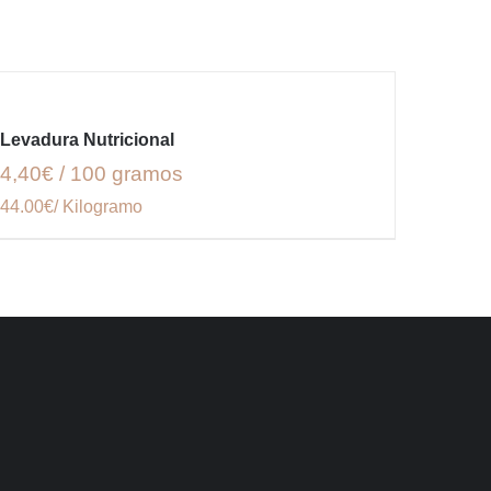
Levadura Nutricional
4,40€ / 100 gramos
44.00€/ Kilogramo