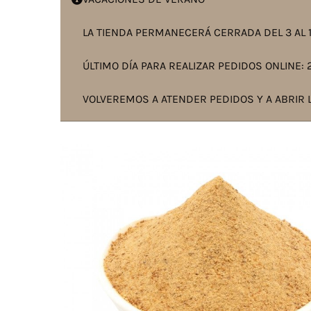
LA TIENDA PERMANECERÁ CERRADA DEL 3 AL 1
ÚLTIMO DÍA PARA REALIZAR PEDIDOS ONLINE: 2
VOLVEREMOS A ATENDER PEDIDOS Y A ABRIR L