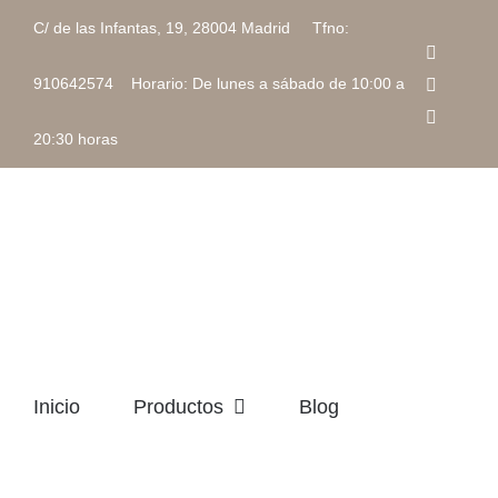
Saltar
C/ de las Infantas, 19, 28004 Madrid Tfno:
al
Faceboo
contenido
Instagra
910642574 Horario: De lunes a sábado de 10:00 a
Correo
electrón
20:30 horas
Inicio
Productos
Blog