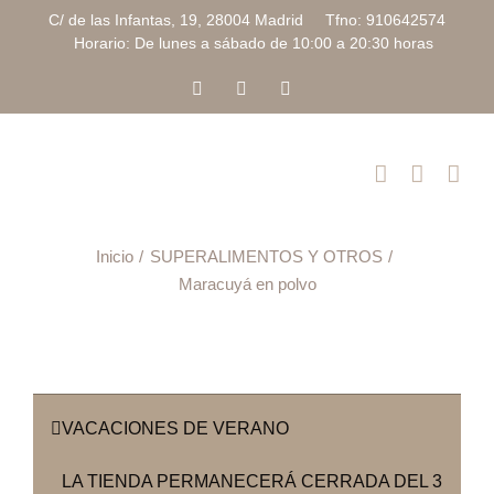
Saltar
C/ de las Infantas, 19, 28004 Madrid Tfno: 910642574
al
Horario: De lunes a sábado de 10:00 a 20:30 horas
contenido
Facebook
Instagram
Correo
electrónico
Inicio
SUPERALIMENTOS Y OTROS
Maracuyá en polvo
VACACIONES DE VERANO
LA TIENDA PERMANECERÁ CERRADA DEL 3