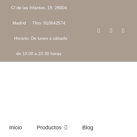
Saltar
C/ de las Infantas, 19, 28004
al
contenido
Madrid Tfno: 910642574
Facebook
Instagram
Corre
electr
Horario: De lunes a sábado
de 10:00 a 20:30 horas
Inicio
Productos
Blog