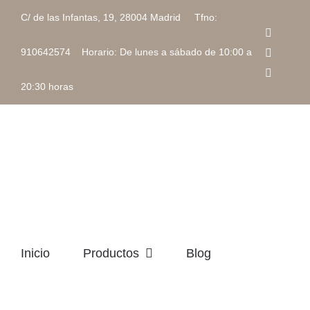
Saltar
C/ de las Infantas, 19, 28004 Madrid Tfno:
al
Faceboo
contenido
Instagra
910642574 Horario: De lunes a sábado de 10:00 a
Correo
electrón
20:30 horas
Inicio
Productos
Blog