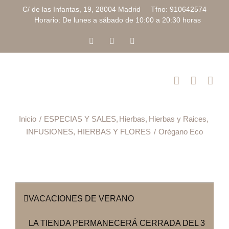
Saltar
C/ de las Infantas, 19, 28004 Madrid Tfno: 910642574
al
Horario: De lunes a sábado de 10:00 a 20:30 horas
contenido
Facebook
Instagram
Correo
electrónico
Inicio
ESPECIAS Y SALES
Hierbas
Hierbas y Raices
INFUSIONES, HIERBAS Y FLORES
Orégano Eco
VACACIONES DE VERANO
LA TIENDA PERMANECERÁ CERRADA DEL 3