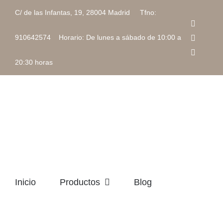
Saltar
C/ de las Infantas, 19, 28004 Madrid Tfno:
al
Faceboo
contenido
Instagra
910642574 Horario: De lunes a sábado de 10:00 a
Correo
electrón
20:30 horas
Inicio
Productos
Blog