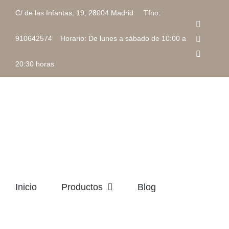
Saltar
C/ de las Infantas, 19, 28004 Madrid Tfno:
al
Faceboo
contenido
Instagra
910642574 Horario: De lunes a sábado de 10:00 a
Correo
electrón
20:30 horas
Inicio
Productos
Blog