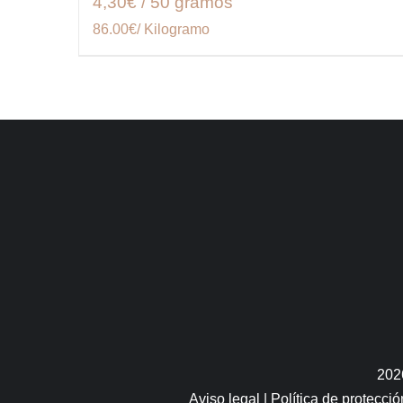
4,30€ / 50 gramos
86.00€/ Kilogramo
202
Aviso legal
|
Política de protecci