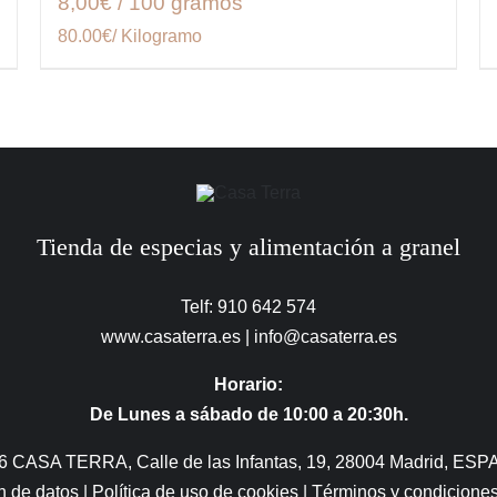
8,00€ / 100 gramos
80.00€/ Kilogramo
Tienda de especias y alimentación a granel
Telf: 910 642 574
www.casaterra.es
|
info@casaterra.es
Horario:
De Lunes a sábado de 10:00 a 20:30h.
6 CASA TERRA, Calle de las Infantas, 19, 28004 Madrid, ESP
ón de datos
|
Política de uso de cookies
|
Términos y condicione