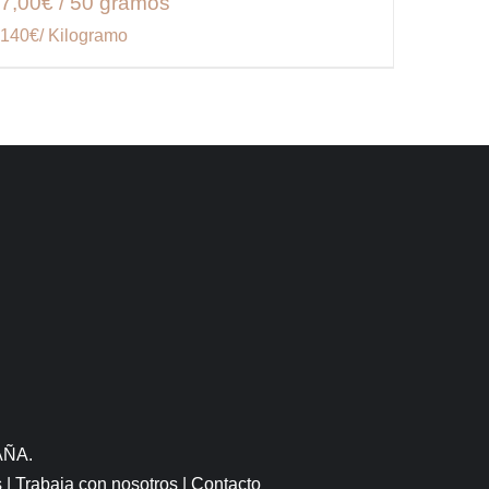
7,00€ / 50 gramos
140€/ Kilogramo
AÑA.
s
|
Trabaja con nosotros
|
Contacto