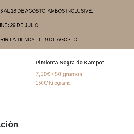
 AL 18 DE AGOSTO, AMBOS INCLUSIVE.
E: 29 DE JULIO.
IR LA TIENDA EL 19 DE AGOSTO.
Pimienta Negra de Kampot
7,50€ / 50 gramos
150€/ Kilogramo
ación