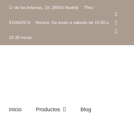
Saltar
C/ de las Infantas, 19, 28004 Madrid Tfno:
al
Faceboo
contenido
Instagra
910642574 Horario: De lunes a sábado de 10:00 a
Correo
electrón
20:30 horas
Inicio
Productos
Blog