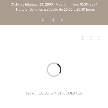
Saltar
C/ de las Infantas, 19, 28004 Madrid Tfno: 910642574
al
Horario: De lunes a sábado de 10:00 a 20:30 horas
contenido
Facebook
Instagram
Correo
electrónico
Cargando...
Inicio
CACAOS Y CHOCOLATES