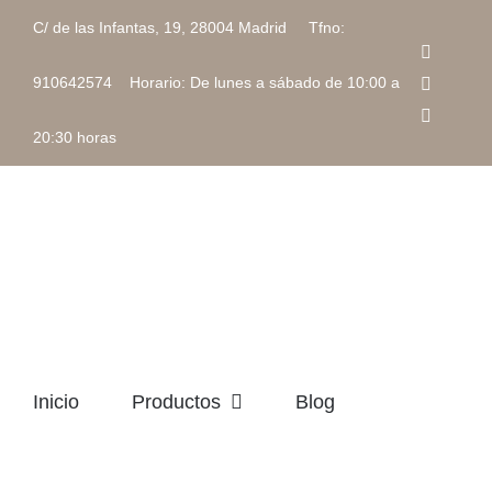
Saltar
C/ de las Infantas, 19, 28004 Madrid Tfno:
al
Faceboo
contenido
Instagra
910642574 Horario: De lunes a sábado de 10:00 a
Correo
electrón
20:30 horas
Inicio
Productos
Blog