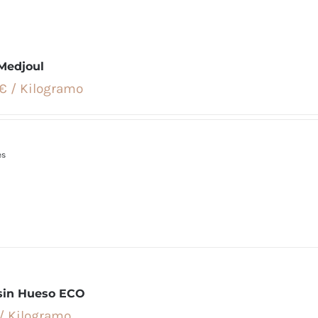
 Medjoul
€ / Kilogramo
es
 sin Hueso ECO
 / Kilogramo