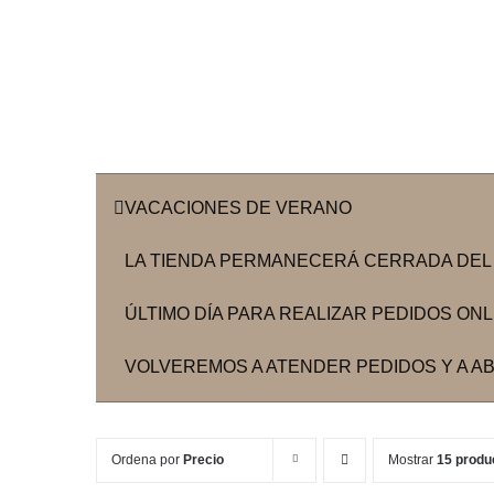
VACACIONES DE VERANO
LA TIENDA PERMANECERÁ CERRADA DEL 3
ÚLTIMO DÍA PARA REALIZAR PEDIDOS ONLIN
VOLVEREMOS A ATENDER PEDIDOS Y A ABR
Ordena por
Precio
Mostrar
15 produ