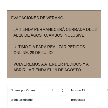
VACACIONES DE VERANO
LA TIENDA PERMANECERÁ CERRADA DEL 3
AL 18 DE AGOSTO, AMBOS INCLUSIVE.
ÚLTIMO DÍA PARA REALIZAR PEDIDOS
ONLINE: 29 DE JULIO.
VOLVEREMOS A ATENDER PEDIDOS Y A
ABRIR LA TIENDA EL 19 DE AGOSTO.
Ordena por
Orden
Mostrar
15
predeterminado
productos