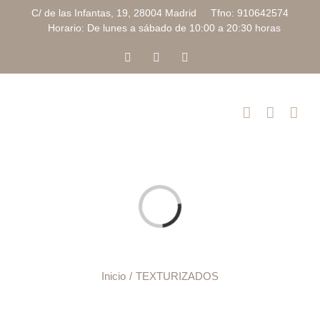
Saltar
C/ de las Infantas, 19, 28004 Madrid Tfno: 910642574
al
Horario: De lunes a sábado de 10:00 a 20:30 horas
contenido
Facebook
Instagram
Correo
electrónico
Cargando...
Inicio
TEXTURIZADOS