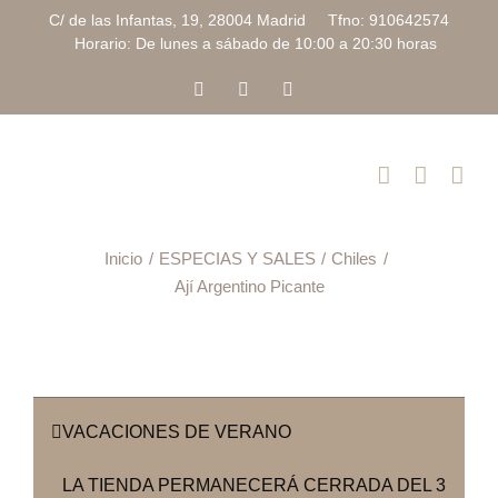
Saltar
C/ de las Infantas, 19, 28004 Madrid Tfno: 910642574
al
Horario: De lunes a sábado de 10:00 a 20:30 horas
contenido
Facebook
Instagram
Correo
electrónico
Inicio
ESPECIAS Y SALES
Chiles
Ají Argentino Picante
VACACIONES DE VERANO
LA TIENDA PERMANECERÁ CERRADA DEL 3