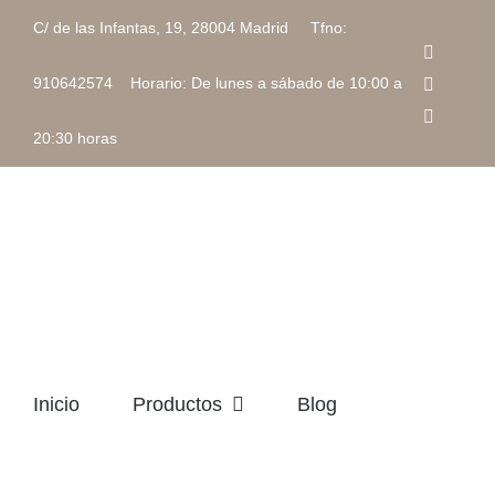
Saltar
C/ de las Infantas, 19, 28004 Madrid Tfno:
al
Faceboo
contenido
Instagra
910642574 Horario: De lunes a sábado de 10:00 a
Correo
electrón
20:30 horas
Inicio
Productos
Blog