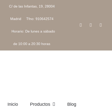
Saltar
C/ de las Infantas, 19, 28004
al
contenido
Madrid Tfno: 910642574
Facebook
Instagram
Corre
electr
Horario: De lunes a sábado
de 10:00 a 20:30 horas
Inicio
Productos
Blog