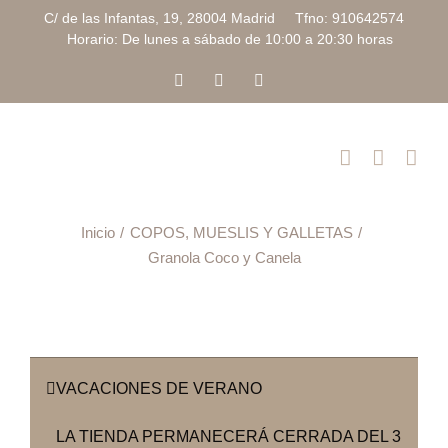
Saltar
C/ de las Infantas, 19, 28004 Madrid Tfno: 910642574
al
Horario: De lunes a sábado de 10:00 a 20:30 horas
contenido
Facebook
Instagram
Correo
electrónico
Inicio
COPOS, MUESLIS Y GALLETAS
Granola Coco y Canela
VACACIONES DE VERANO
LA TIENDA PERMANECERÁ CERRADA DEL 3