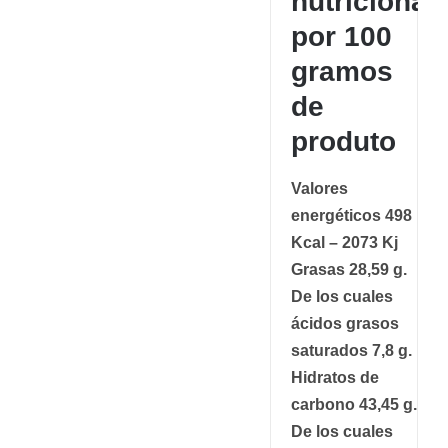
nutricional
por 100
gramos
de
produto
Valores
energéticos 498
Kcal – 2073 Kj
Grasas 28,59 g.
De los cuales
ácidos grasos
saturados 7,8 g.
Hidratos de
carbono 43,45 g.
De los cuales